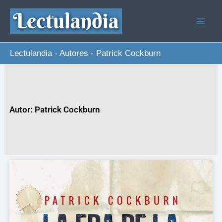
Ir
al
contenido
Lectulandia
-
Autores
-
Patrick Cockburn
Autor: Patrick Cockburn