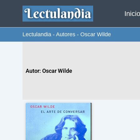
Ir
Inici
al
contenido
Lectulandia
-
Autores
-
Oscar Wilde
Autor: Oscar Wilde