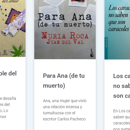
ble del
Para Ana (de tu
Los c
muerto)
no sa
son c
e desafía
Ana, una mujer que vivió
es del
una relación intensa y
o, Lo
En Los c
tumultuosa con el
amor
saben qu
escritor Carlos Pacheco
caracoles
nos sumer