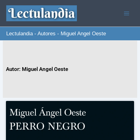
Ir
al
contenido
Lectulandia
-
Autores
-
Miguel Angel Oeste
Autor: Miguel Angel Oeste