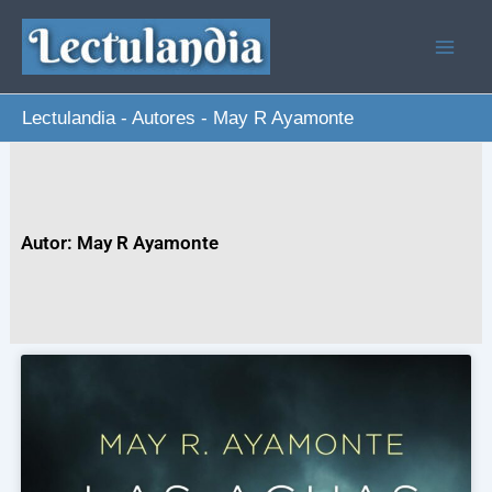
Ir
al
contenido
Lectulandia
-
Autores
-
May R Ayamonte
Autor: May R Ayamonte