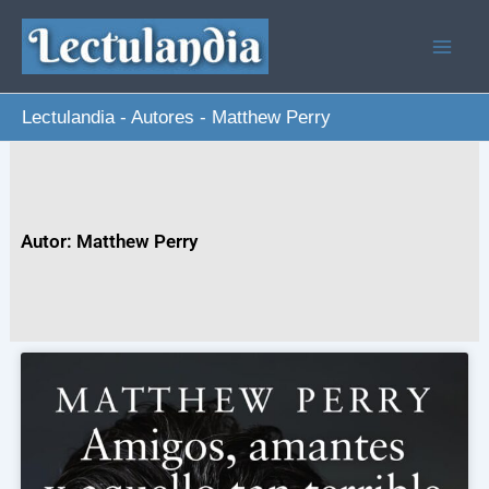
Ir
al
contenido
Lectulandia
-
Autores
-
Matthew Perry
Autor: Matthew Perry