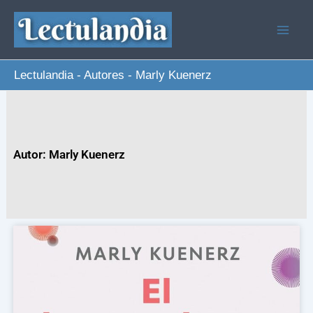
Ir
al
contenido
Lectulandia
-
Autores
-
Marly Kuenerz
Autor: Marly Kuenerz