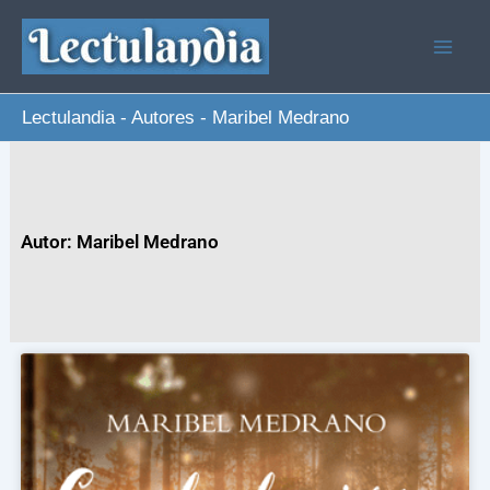
Ir
al
contenido
Lectulandia
-
Autores
-
Maribel Medrano
Autor: Maribel Medrano