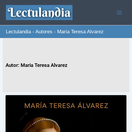
Ir
al
contenido
Lectulandia
-
Autores
-
Maria Teresa Alvarez
Autor: Maria Teresa Alvarez