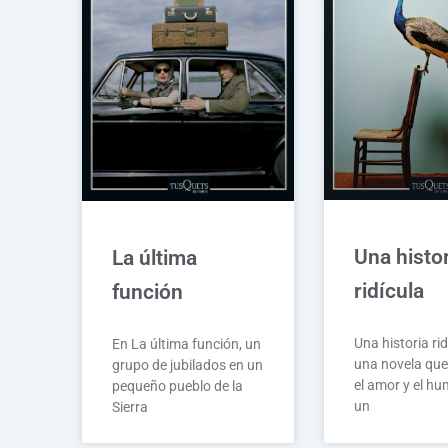
Una histo
La última
ridícula
función
Una historia rid
En La última función, un
una novela qu
grupo de jubilados en un
el amor y el h
pequeño pueblo de la
un
Sierra