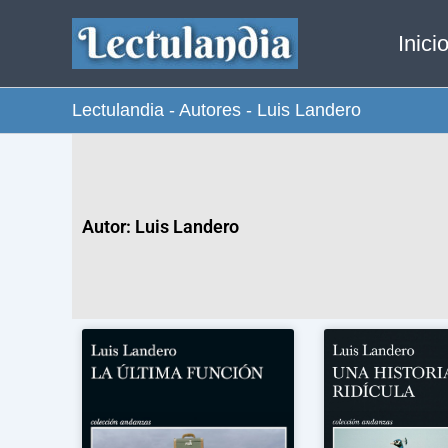
Ir
Inici
al
contenido
Lectulandia
-
Autores
-
Luis Landero
Autor: Luis Landero