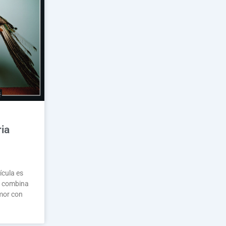
ria
ícula es
e combina
umor con