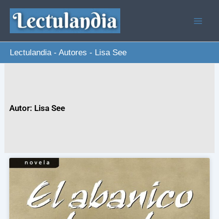
Ir
al
contenido
Lectulandia
-
Autores
-
Lisa See
Autor: Lisa See