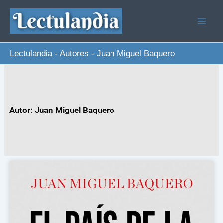
Ir
al
contenido
Lectulandia
-
Autores
-
Juan Miguel Baquero
Autor: Juan Miguel Baquero