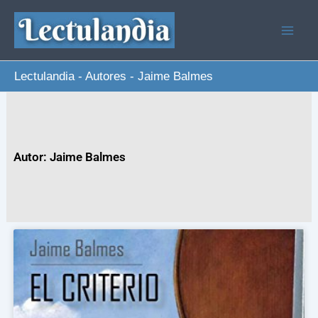
Ir
al
contenido
Lectulandia
-
Autores
-
Jaime Balmes
Autor: Jaime Balmes