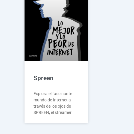
Spreen
Explora el fascinante
mundo de Internet a
través de los ojos de
SPREEN, el streamer