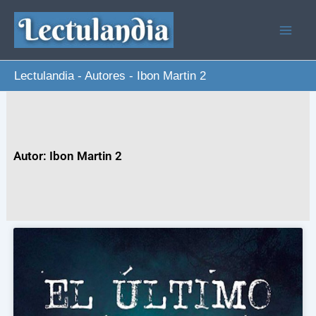
Ir
al
contenido
Lectulandia
-
Autores
-
Ibon Martin 2
Autor: Ibon Martin 2