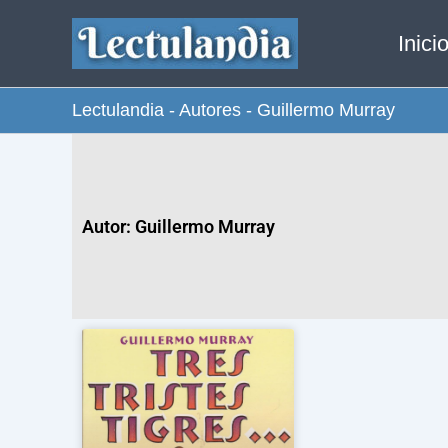
Ir
Inici
al
contenido
Lectulandia
-
Autores
-
Guillermo Murray
Autor: Guillermo Murray