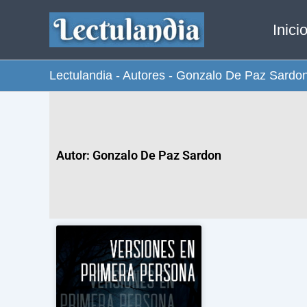
Ir
Inici
al
contenido
Lectulandia
-
Autores
-
Gonzalo De Paz Sardo
Autor: Gonzalo De Paz Sardon