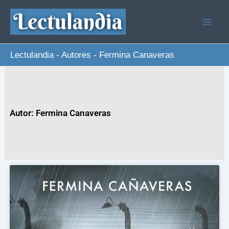
Ir
al
contenido
Lectulandia
-
Autores
-
Fermina Canaveras
Autor: Fermina Canaveras