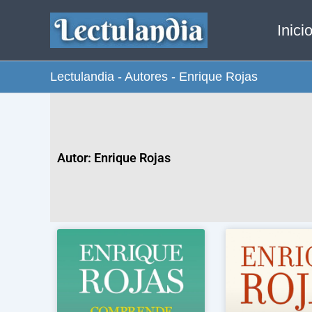
Ir
Inici
al
contenido
Lectulandia
-
Autores
-
Enrique Rojas
Autor: Enrique Rojas