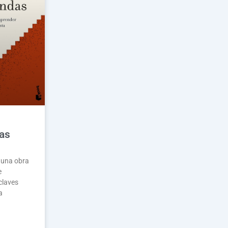
das
s una obra
e
claves
a