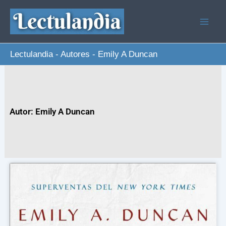
Ir
al
contenido
Lectulandia
-
Autores
-
Emily A Duncan
Autor: Emily A Duncan