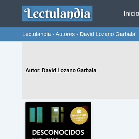
Ir
Inici
al
contenido
Lectulandia
-
Autores
-
David Lozano Garbala
Autor: David Lozano Garbala