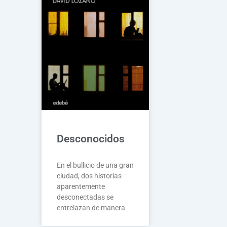
Desconocidos
En el bullicio de una gran
ciudad, dos historias
aparentemente
desconectadas se
entrelazan de manera