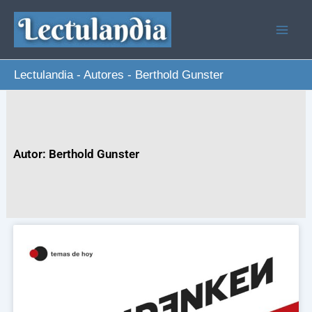
Ir
al
contenido
Lectulandia
-
Autores
-
Berthold Gunster
Autor: Berthold Gunster