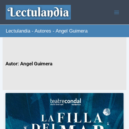
Ir
al
contenido
Lectulandia
-
Autores
-
Angel Guimera
Autor: Angel Guimera