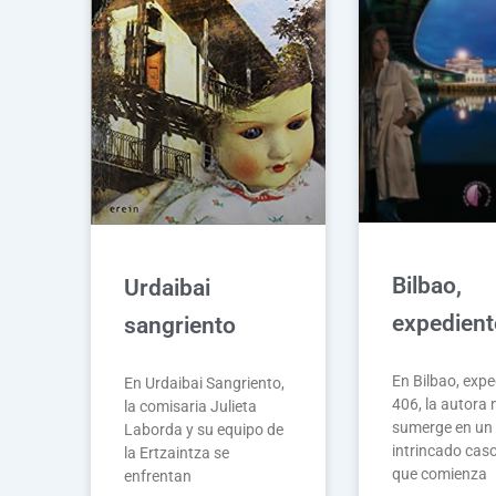
Bilbao,
Urdaibai
expedient
sangriento
En Bilbao, expe
En Urdaibai Sangriento,
406, la autora 
la comisaria Julieta
sumerge en un
Laborda y su equipo de
intrincado caso
la Ertzaintza se
que comienza
enfrentan