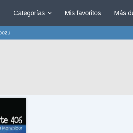
o
Categorías
Mis favoritos
Más d
apozu