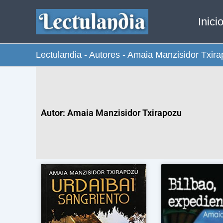
Ir
Inici
al
contenido
Lectulandia
-
Autores
-
Amaia Manzisidor Txir
Autor: Amaia Manzisidor Txirapozu