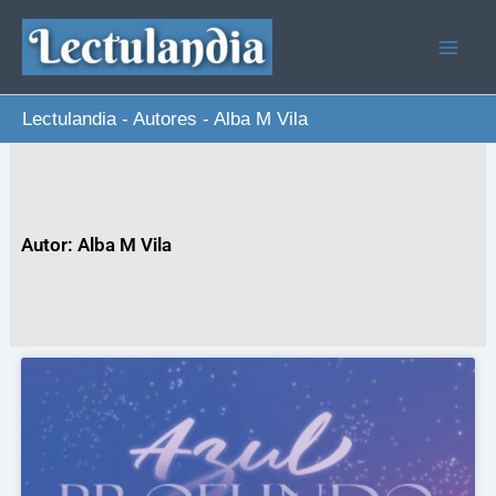
Ir
al
contenido
Lectulandia
-
Autores
-
Alba M Vila
Autor: Alba M Vila