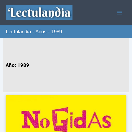
Ir
al
contenido
Lectulandia
-
Años
-
1989
Año: 1989